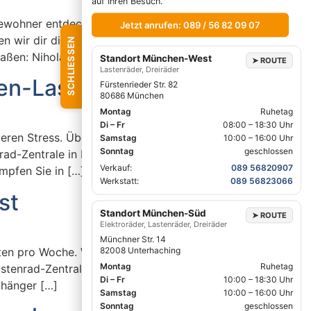
auf Ihren Besuch.
ewohner entdecken das Lastenfahrrad als
Jetzt anrufen: 089 / 56 82 09 07
n wir dir die bekanntesten und beliebtesten
SCHLIESSEN
raßen: Nihola & […]
Standort München-West
➤
ROUTE
Lastenräder, Dreiräder
ien-Lastenrädern
Fürstenrieder Str. 82
80686 München
Montag
Ruhetag
Di – Fr
08:00 – 18:30 Uhr
eren Stress. Über 5000 Familien nutzen sie
Samstag
10:00 – 16:00 Uhr
Sonntag
geschlossen
enrad-Zentrale in München Süd mit 1500
Verkauf:
089 56820907
mpfen Sie in […]
Werkstatt:
089 56823066
st
Standort München-Süd
➤
ROUTE
Elektroräder, Lastenräder, Dreiräder
Münchner Str. 14
82008 Unterhaching
en pro Woche. Wähle Frontlader, Longtail
Montag
Ruhetag
astenrad-Zentrale, sichere JobRad-Leasing.
Di – Fr
10:00 – 18:30 Uhr
nhänger […]
Samstag
10:00 – 16:00 Uhr
Sonntag
geschlossen