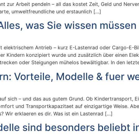
nnt zur Arbeit pendeln – all das kostet Zeit, Geld und Nerv
arte, umweltfreundliche und erstaunlich […]
Alles, was Sie wissen müssen
t elektrischem Antrieb – kurz E-Lastenrad oder Cargo-E-Bike
r Kindern konzipiert wurde und zusätzlich über einen Elek
trecken oder Steigungen mühelos bewältigbar. In den letzt
n: Vorteile, Modelle & fuer we
e auf sich – und das aus gutem Grund. Ob Kindertransport, 
Komfort und Transportkapazitaet auf einzigartige Weise. Abe
? Wir erklaeren es dir. Was ist ein Lastenrad […]
lle sind besonders beliebt i