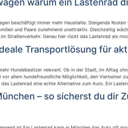
wagen warum ein Lastenrad di
agen beschäftigt immer mehr Haushalte. Steigende Kosten f
milien und Paare zunehmend unattraktiv. Gleichzeitig wäch
im Straßenverkehr. Genau hier rückt das Lastenrad als mod
ideale Transportlösung für ak
r Hundebesitzer relevant. Ob in der Stadt, im Alltag ohne
nd vor allem hundefreundliche Möglichkeit, den Vierbeiner zu
 das Lastenrad eine echte Alternative zum Auto. Ein Lasten
ünchen – so sicherst du dir 
nend ist Ein Lastenrad kann in München das Auto oft probl