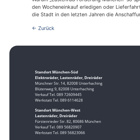
den Wocheneinkauf erledigen oder Lieferfahr
die Stadt in den letzten Jahren die Anschaff
←
Zurück
Standort München-Süd
Elektroräder, Lastenräder, Dreiräder
Münchner Str. 14, 82008 Unterhaching
Blütenweg 9, 82008 Unterhaching
Verkauf Tel. 089 72609445
Werkstatt Tel. 089 6114628
Standort München-West
Lastenräder, Dreiräder
Fürstenrieder Str. 82, 80686 München
Verkauf Tel. 089 56820907
Werkstatt Tel. 089 56823066