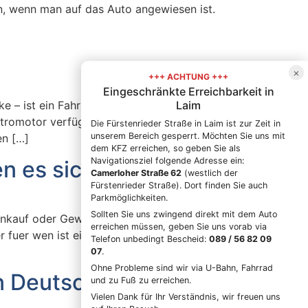
en, wenn man auf das Auto angewiesen ist.
×
+++ ACHTUNG +++
Eingeschränkte Erreichbarkeit in
Laim
 – ist ein Fahrrad, das speziell für den
tromotor verfügt. Dieser unterstützt den
Die Fürstenrieder Straße in Laim ist zur Zeit in
unserem Bereich gesperrt. Möchten Sie uns mit
en […]
dem KFZ erreichen, so geben Sie als
Navigationsziel folgende Adresse ein:
n es sich lohnt
Camerloher Straße 62
(westlich der
Fürstenrieder Straße). Dort finden Sie auch
Parkmöglichkeiten.
Sollten Sie uns zwingend direkt mit dem Auto
Einkauf oder Gewerbeeinsatz: Das
erreichen müssen, geben Sie uns vorab via
r fuer wen ist ein Dreirad-Lastenrad wirklich
Telefon unbedingt Bescheid:
089 / 56 82 09
07
.
Ohne Probleme sind wir via U-Bahn, Fahrrad
n Deutschland?
und zu Fuß zu erreichen.
Vielen Dank für Ihr Verständnis, wir freuen uns