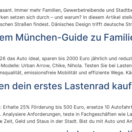
rasant. Immer mehr Familien, Gewerbetreibende und Stadtb
en setzen sich durch – und warum? In diesem Artikel stelle
schen Straßen findest. Dänisches Design trifft deutsche St
 dem München-Guide zu Famil
6 das Auto ideal, sparen bis 2000 Euro jährlich und reduzi
-Modelle: Urban Arrow, Chike, Nihola. Testen Sie bei Last
squalität, emissionsfreie Mobilität und effiziente Wege. Kä
n dein erstes Lastenrad kauf
 Erhalte 25% Förderung bis 500 Euro, ersetze 10 Autofahrt
f). Analysiere Anforderungen, teste in Fachgeschäften wie L
 Zeit, Geld und Staus in der Stadt. Bist du mit Auto und A