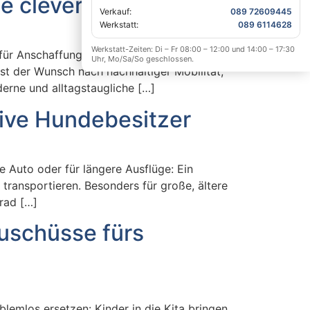
e clevere Lösung ist
Verkauf:
089 72609445
Werkstatt:
089 6114628
Werkstatt-Zeiten: Di – Fr 08:00 – 12:00 und 14:00 – 17:30
ür Anschaffung, Versicherung, Kraftstoff und
Uhr, Mo/Sa/So geschlossen.
st der Wunsch nach nachhaltiger Mobilität,
erne und alltagstaugliche […]
tive Hundebesitzer
 Auto oder für längere Ausflüge: Ein
 transportieren. Besonders für große, ältere
rad […]
Zuschüsse fürs
emlos ersetzen: Kinder in die Kita bringen,