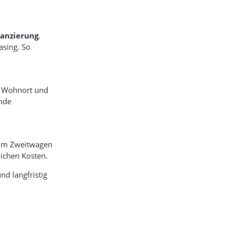
nanzierung
.
asing. So
ch Wohnort und
ende
 zum Zweitwagen
lichen Kosten.
nd langfristig