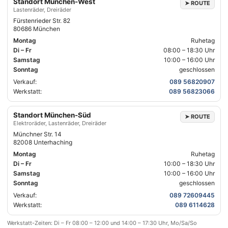
Standort München-West
➤
ROUTE
BAM GmbH, Gleiwitzer Str. 14,
Lastenräder, Dreiräder
85435 Erding
Fürstenrieder Str. 82
80686 München
Montag
Ruhetag
Links
Di – Fr
08:00 – 18:30 Uhr
Leasing
Samstag
10:00 – 16:00 Uhr
Finanzierung
Sonntag
geschlossen
Versicherung
Verkauf:
089 56820907
Dreirad Zentrale
Lastenrad
Werkstatt
Zentrale
Werkstatt:
089 56823066
Jobs
News
Über uns
Standort München-Süd
➤
ROUTE
Elektrorad
Bikes
Elektroräder, Lastenräder, Dreiräder
Wissenswertes
Zentrale
Münchner Str. 14
Zweiräder
82008 Unterhaching
Dreiräder
Montag
Ruhetag
Ratgeber
Di – Fr
10:00 – 18:30 Uhr
© 2026 BAM GmbH
made by devvibe
Samstag
10:00 – 16:00 Uhr
Sonntag
geschlossen
Verkauf:
089 72609445
Werkstatt:
089 6114628
Impressum
|
Datenschutz
|
AGBs
Werkstatt-Zeiten: Di – Fr 08:00 – 12:00 und 14:00 – 17:30 Uhr, Mo/Sa/So