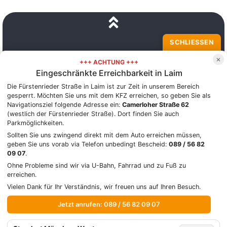
SCHLIESSEN
Standort München-Süd
×
+++ ACHTUNG +++
Elektroräder, Lastenräder,
Eingeschränkte Erreichbarkeit in Laim
Dreiräder
Münchner Str. 14, 82008
Die Fürstenrieder Straße in Laim ist zur Zeit in unserem Bereich
Unterhaching
gesperrt. Möchten Sie uns mit dem KFZ erreichen, so geben Sie als
Blütenweg 9, 82008 Unterhaching
Navigationsziel folgende Adresse ein:
Camerloher Straße 62
Verkauf Tel. 089 72609445
(westlich der Fürstenrieder Straße). Dort finden Sie auch
Werkstatt Tel. 089 6114628
Parkmöglichkeiten.
Standort München-West
Sollten Sie uns zwingend direkt mit dem Auto erreichen müssen,
Lastenräder, Dreiräder
geben Sie uns vorab via Telefon unbedingt Bescheid:
089 / 56 82
Fürstenrieder Str. 82, 80686
09 07
.
München
Ohne Probleme sind wir via U-Bahn, Fahrrad und zu Fuß zu
Verkauf Tel. 089 56820907
erreichen.
Werkstatt Tel. 089 56823066
Vielen Dank für Ihr Verständnis, wir freuen uns auf Ihren Besuch.
verkauf@lastenrad-zentrale.de
Jetzt anrufen: 089 / 56 82 09 07
werkstatt@lastenrad-zentrale.de
Verwaltung