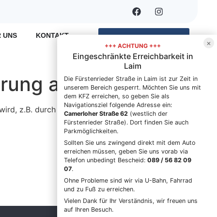
 UNS
KONTAKT
TERMIN VEREINBAREN
×
+++ ACHTUNG +++
Eingeschränkte Erreichbarkeit in
Laim
erung ab?
Die Fürstenrieder Straße in Laim ist zur Zeit in
unserem Bereich gesperrt. Möchten Sie uns mit
dem KFZ erreichen, so geben Sie als
Navigationsziel folgende Adresse ein:
ird, z.B. durch einen
Camerloher Straße 62
(westlich der
Fürstenrieder Straße). Dort finden Sie auch
Parkmöglichkeiten.
Sollten Sie uns zwingend direkt mit dem Auto
erreichen müssen, geben Sie uns vorab via
Telefon unbedingt Bescheid:
089 / 56 82 09
07
.
Ohne Probleme sind wir via U-Bahn, Fahrrad
und zu Fuß zu erreichen.
Vielen Dank für Ihr Verständnis, wir freuen uns
auf Ihren Besuch.