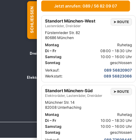
Jetzt anrufen: 089 / 56 82 09 07
SCHLIESSEN
Standort München-West
➤
ROUTE
Lastenräder, Dreiräder
Fürstenrieder Str. 82
80686 München
Montag
Ruhetag
Di – Fr
08:00 – 18:30 Uhr
Dreirad Zentrale
Lastenrad Zentrale
Samstag
10:00 – 16:00 Uhr
Sonntag
geschlossen
Verkauf:
089 56820907
Werkstatt:
089 56823066
Elektrorad Zentrale
Standort München-Süd
➤
ROUTE
Elektroräder, Lastenräder, Dreiräder
Münchner Str. 14
82008 Unterhaching
Montag
Ruhetag
Di – Fr
10:00 – 18:30 Uhr
Samstag
10:00 – 16:00 Uhr
Impressum
|
Datenschutz
|
AGBs
Sonntag
geschlossen
Verkauf:
089 72609445