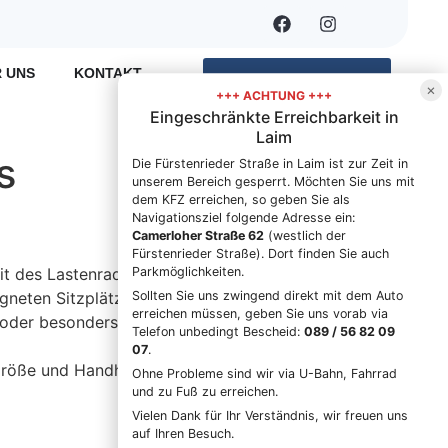
 UNS
KONTAKT
TERMIN VEREINBAREN
×
+++ ACHTUNG +++
Eingeschränkte Erreichbarkeit in
Laim
s
Die Fürstenrieder Straße in Laim ist zur Zeit in
unserem Bereich gesperrt. Möchten Sie uns mit
dem KFZ erreichen, so geben Sie als
Navigationsziel folgende Adresse ein:
Camerloher Straße 62
(westlich der
Fürstenrieder Straße). Dort finden Sie auch
Parkmöglichkeiten.
it des Lastenrads.
Sollten Sie uns zwingend direkt mit dem Auto
gneten Sitzplätzen.
erreichen müssen, geben Sie uns vorab via
 oder besonders
Telefon unbedingt Bescheid:
089 / 56 82 09
07
.
Größe und Handhabung.
Ohne Probleme sind wir via U-Bahn, Fahrrad
und zu Fuß zu erreichen.
Vielen Dank für Ihr Verständnis, wir freuen uns
auf Ihren Besuch.