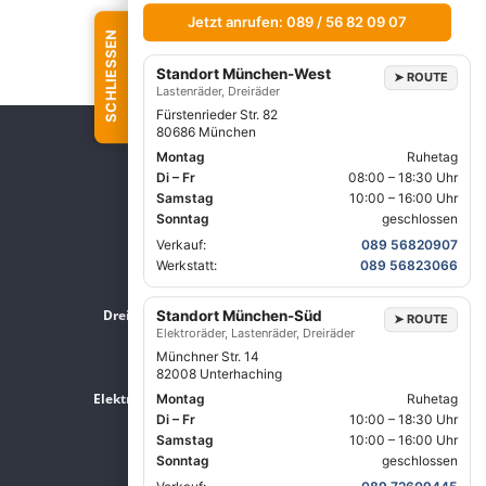
Jetzt anrufen: 089 / 56 82 09 07
SCHLIESSEN
Standort München-West
➤
ROUTE
Lastenräder, Dreiräder
Fürstenrieder Str. 82
80686 München
Montag
Ruhetag
Di – Fr
08:00 – 18:30 Uhr
Samstag
10:00 – 16:00 Uhr
Sonntag
geschlossen
Verkauf:
089 56820907
Werkstatt:
089 56823066
Dreirad Zentrale
Lastenrad Zentrale
Standort München-Süd
➤
ROUTE
Elektroräder, Lastenräder, Dreiräder
Münchner Str. 14
82008 Unterhaching
Elektrorad Zentrale
Montag
Ruhetag
Di – Fr
10:00 – 18:30 Uhr
Samstag
10:00 – 16:00 Uhr
Sonntag
geschlossen